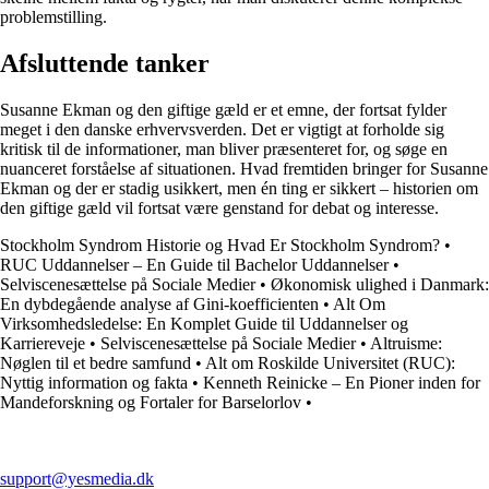
problemstilling.
Afsluttende tanker
Susanne Ekman og den giftige gæld er et emne, der fortsat fylder
meget i den danske erhvervsverden. Det er vigtigt at forholde sig
kritisk til de informationer, man bliver præsenteret for, og søge en
nuanceret forståelse af situationen. Hvad fremtiden bringer for Susanne
Ekman og der er stadig usikkert, men én ting er sikkert – historien om
den giftige gæld vil fortsat være genstand for debat og interesse.
Stockholm Syndrom Historie og Hvad Er Stockholm Syndrom?
•
RUC Uddannelser – En Guide til Bachelor Uddannelser
•
Selviscenesættelse på Sociale Medier
•
Økonomisk ulighed i Danmark:
En dybdegående analyse af Gini-koefficienten
•
Alt Om
Virksomhedsledelse: En Komplet Guide til Uddannelser og
Karriereveje
•
Selviscenesættelse på Sociale Medier
•
Altruisme:
Nøglen til et bedre samfund
•
Alt om Roskilde Universitet (RUC):
Nyttig information og fakta
•
Kenneth Reinicke – En Pioner inden for
Mandeforskning og Fortaler for Barselorlov
•
support@yesmedia.dk