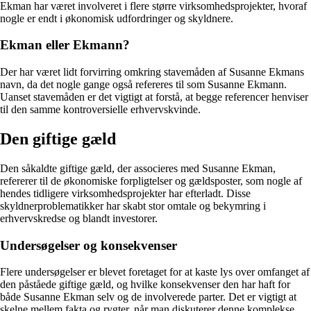
Ekman har været involveret i flere større virksomhedsprojekter, hvoraf
nogle er endt i økonomisk udfordringer og skyldnere.
Ekman eller Ekmann?
Der har været lidt forvirring omkring stavemåden af Susanne Ekmans
navn, da det nogle gange også refereres til som Susanne Ekmann.
Uanset stavemåden er det vigtigt at forstå, at begge referencer henviser
til den samme kontroversielle erhvervskvinde.
Den giftige gæld
Den såkaldte giftige gæld, der associeres med Susanne Ekman,
refererer til de økonomiske forpligtelser og gældsposter, som nogle af
hendes tidligere virksomhedsprojekter har efterladt. Disse
skyldnerproblematikker har skabt stor omtale og bekymring i
erhvervskredse og blandt investorer.
Undersøgelser og konsekvenser
Flere undersøgelser er blevet foretaget for at kaste lys over omfanget af
den påståede giftige gæld, og hvilke konsekvenser den har haft for
både Susanne Ekman selv og de involverede parter. Det er vigtigt at
skelne mellem fakta og rygter, når man diskuterer denne komplekse