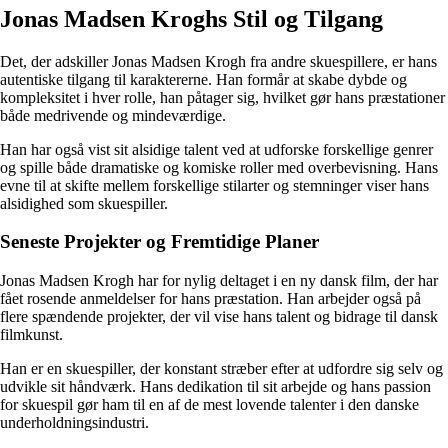
Jonas Madsen Kroghs Stil og Tilgang
Det, der adskiller Jonas Madsen Krogh fra andre skuespillere, er hans
autentiske tilgang til karaktererne. Han formår at skabe dybde og
kompleksitet i hver rolle, han påtager sig, hvilket gør hans præstationer
både medrivende og mindeværdige.
Han har også vist sit alsidige talent ved at udforske forskellige genrer
og spille både dramatiske og komiske roller med overbevisning. Hans
evne til at skifte mellem forskellige stilarter og stemninger viser hans
alsidighed som skuespiller.
Seneste Projekter og Fremtidige Planer
Jonas Madsen Krogh har for nylig deltaget i en ny dansk film, der har
fået rosende anmeldelser for hans præstation. Han arbejder også på
flere spændende projekter, der vil vise hans talent og bidrage til dansk
filmkunst.
Han er en skuespiller, der konstant stræber efter at udfordre sig selv og
udvikle sit håndværk. Hans dedikation til sit arbejde og hans passion
for skuespil gør ham til en af de mest lovende talenter i den danske
underholdningsindustri.