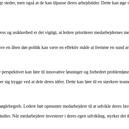
ge steder, men også at de kan tilpasse deres arbejdstider. Dette kan øge m
ress og usikkerhed er det vigtigt, at ledere prioriterer medarbejdernes 
ave en åben dør-politik kan være en effektiv måde at fremme en sund ar
erspektiver kan føre til innovative løsninger og forbedret problemløsni
ler sig trygge ved at dele deres idéer. Dette kan føre til en stærkere t
et nøglebegreb. Ledere bør opmuntre medarbejdere til at udvikle deres fæ
studier. Når medarbejdere investerer i deres egen udvikling, styrker det