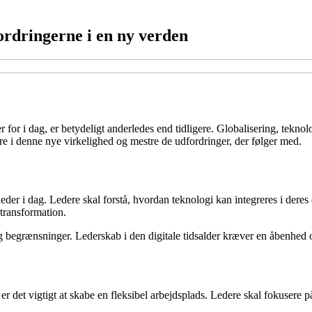
ordringerne i en ny verden
r for i dag, er betydeligt anderledes end tidligere. Globalisering, tekno
ere i denne nye virkelighed og mestre de udfordringer, der følger med.
heder i dag. Ledere skal forstå, hvordan teknologi kan integreres i der
transformation.
g begrænsninger. Lederskab i den digitale tidsalder kræver en åbenhed ove
r det vigtigt at skabe en fleksibel arbejdsplads. Ledere skal fokusere på